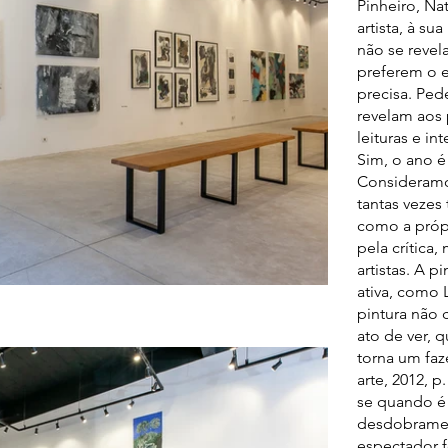
Pinheiro, Na
artista, à su
não se revel
preferem o 
precisa. Ped
revelam aos 
leituras e in
Sim, o ano é
Consideramos
tantas vezes
como a própr
pela crítica
artistas. A 
ativa, como
pintura não 
ato de ver, q
torna um faze
arte, 2012, p
se quando é 
desdobramen
espectador f