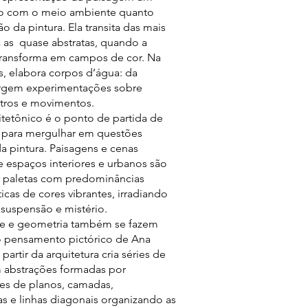
to com o meio ambiente quanto
o da pintura. Ela transita das mais
ra as quase abstratas, quando a
transforma em campos de cor. Na
as, elabora corpos d’água: da
urgem experimentações sobre
stros e movimentos.
itetônico é o ponto de partida de
e para mergulhar em questões
da pintura. Paisagens e cenas
e espaços interiores e urbanos são
 paletas com predominâncias
as de cores vibrantes, irradiando
 suspensão e mistério.
de e geometria também se fazem
o pensamento pictórico de Ana
 partir da arquitetura cria séries de
m abstrações formadas por
es de planos, camadas,
as e linhas diagonais organizando as