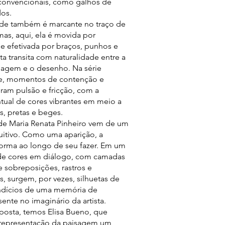
 convencionais, como galhos de
dos.
ade também é marcante no traço de
mas, aqui, ela é movida por
e efetivada por braços, punhos e
ta transita com naturalidade entre a
olagem e o desenho. Na série
e, momentos de contenção e
am pulsão e fricção, com a
tual de cores vibrantes em meio a
s, pretas e beges.
 de Maria Renata Pinheiro vem de um
uitivo. Como uma aparição, a
orma ao longo de seu fazer. Em um
e cores em diálogo, com camadas
e sobreposições, rastros e
 surgem, por vezes, silhuetas de
indícios de uma memória de
sente no imaginário da artista.
posta, temos Elisa Bueno, que
 representação da paisagem um