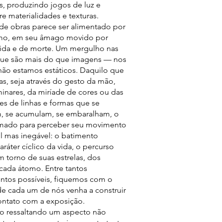
, produzindo jogos de luz e
re materialidades e texturas.
de obras parece ser alimentado por
mo, em seu âmago movido por
vida e de morte. Um mergulho nas
que são mais do que imagens — nos
ão estamos estáticos. Daquilo que
las, seja através do gesto da mão,
minares, da miríade de cores ou das
s de linhas e formas que se
, se acumulam, se embaralham, o
mado para perceber seu movimento
til mas inegável: o batimento
aráter cíclico da vida, o percurso
m torno de suas estrelas, dos
cada átomo. Entre tantos
tos possíveis, fiquemos com o
de cada um de nós venha a construir
contato com a exposição.
to ressaltando um aspecto não