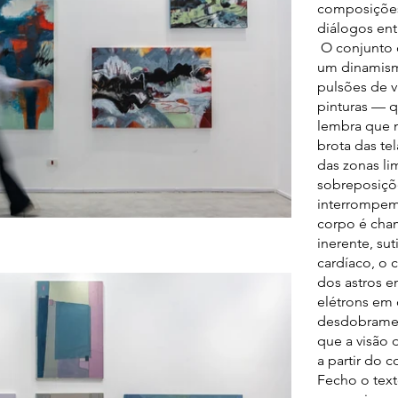
composições
diálogos ent
O conjunto 
um dinamis
pulsões de 
pinturas — 
lembra que n
brota das te
das zonas li
sobreposiçõe
interrompem
corpo é cha
inerente, su
cardíaco, o c
dos astros e
elétrons em 
desdobramen
que a visão 
a partir do 
Fecho o tex