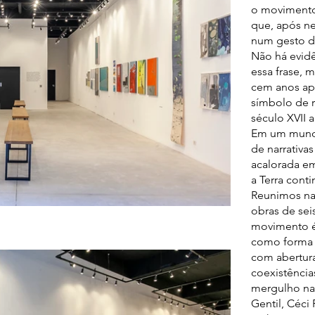
o movimento 
que, após ne
num gesto de
Não há evidê
essa frase, 
cem anos ap
símbolo de r
século XVII 
Em um mundo
de narrativa
acalorada e
a Terra cont
Reunimos na
obras de sei
movimento é 
como forma 
com abertur
coexistência
mergulho nas
Gentil, Céci