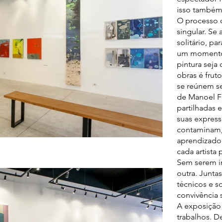
isso também 
O processo d
singular. Se 
solitário, pa
um momento 
pintura seja 
obras é fruto
se reúnem se
de Manoel F
partilhadas 
suas express
contaminam,
aprendizado 
cada artista 
Sem serem in
outra. Junt
técnicos e s
convivência
A exposição
trabalhos. D