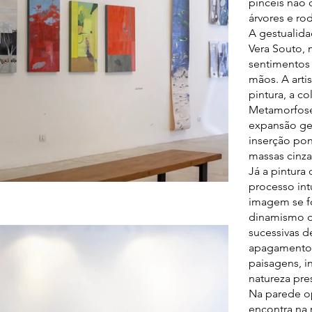
pincéis não
árvores e ro
A gestualid
Vera Souto, 
sentimentos 
mãos. A artis
pintura, a c
Metamorfos
expansão ger
inserção pon
massas cinza
Já a pintura
processo int
imagem se f
dinamismo d
sucessivas d
apagamentos,
paisagens, 
natureza pre
Na parede o
encontra na