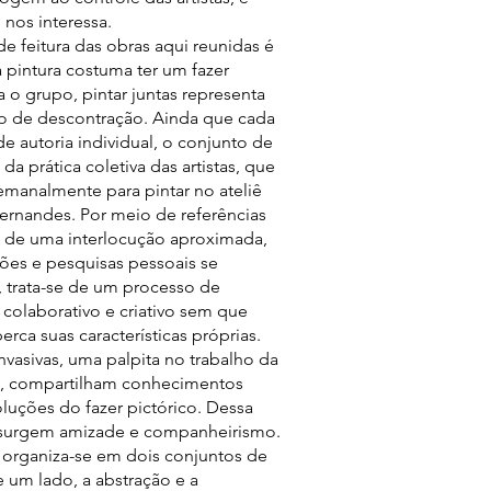
nos interessa.
e feitura das obras aqui reunidas é
a pintura costuma ter um fazer
ra o grupo, pintar juntas representa
de descontração. Ainda que cada
de autoria individual, o conjunto de
 da prática coletiva das artistas, que
manalmente para pintar no ateliê
ernandes. Por meio de referências
e de uma interlocução aproximada,
ões e pesquisas pessoais se
 trata-se de um processo de
colaborativo e criativo sem que
perca suas características próprias.
vasivas, uma palpita no trabalho da
as, compartilham conhecimentos
oluções do fazer pictórico. Dessa
 surgem amizade e companheirismo.
 organiza-se em dois conjuntos de
e um lado, a abstração e a