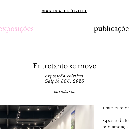
MARINA FRÚGOLI
exposições
publicaçõe
Entretanto se move
exposição coletiva
Galpão 556
, 2025
curadoria
texto curator
Apesar da Inq
sob ameaça d