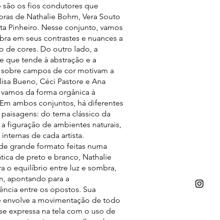
 são os fios condutores que
bras de Nathalie Bohm, Vera Souto
ta Pinheiro. Nesse conjunto, vamos
bra em seus contrastes e nuances a
 de cores. Do outro lado, a
e que tende à abstração e a
o sobre campos de cor motivam a
lisa Bueno, Céci Pastore e Ana
, vamos da forma orgânica à
 Em ambos conjuntos, há diferentes
 paisagens: do tema clássico da
 a figuração de ambientes naturais,
internas de cada artista.
de grande formato feitas numa
tica de preto e branco, Nathalie
 o equilíbrio entre luz e sombra,
m, apontando para a
ncia entre os opostos. Sua
e envolve a movimentação de todo
se expressa na tela com o uso de