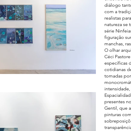
diálogo tan
com a tradiçã
realistas pa
natureza se 
série Ninfei
figuração s
manchas, ra
O olhar arqu
Céci Pastor
específicas 
cotidianas d
tomadas por
monocromátic
intensidade,
Espacialida
presentes n
Gentil, que a
pinturas co
sobreposiçõ
transparênci