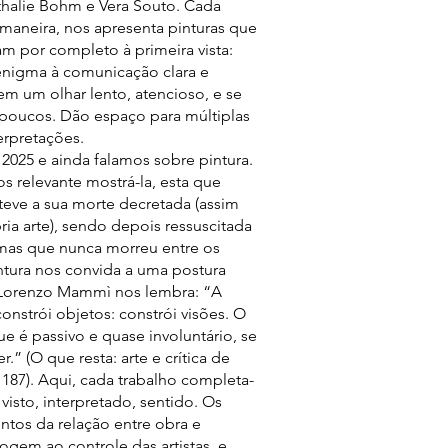
thalie Bohm e Vera Souto. Cada
a maneira, nos apresenta pinturas que
am por completo à primeira vista:
enigma à comunicação clara e
em um olhar lento, atencioso, e se
poucos. Dão espaço para múltiplas
terpretações.
 2025 e ainda falamos sobre pintura.
 relevante mostrá-la, esta que
 teve a sua morte decretada (assim
ia arte), sendo depois ressuscitada
, mas que nunca morreu entre os
pintura nos convida a uma postura
 Lorenzo Mammì nos lembra: “A
constrói objetos: constrói visões. O
ue é passivo e quase involuntário, se
r.” (O que resta: arte e crítica de
. 187). Aqui, cada trabalho completa-
visto, interpretado, sentido. Os
tos da relação entre obra e
ogem ao controle das artistas, e