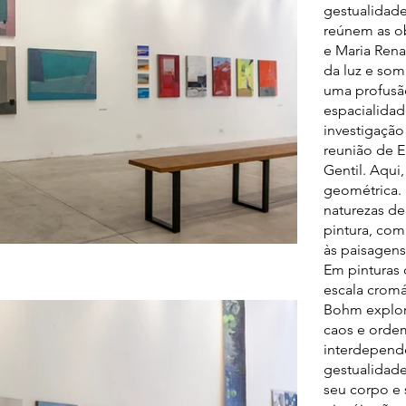
gestualidade
reúnem as o
e Maria Rena
da luz e som
uma profusão
espacialidad
investigaçã
reunião de E
Gentil. Aqui
geométrica.
naturezas de
pintura, com
às paisagens 
Em pinturas 
escala cromá
Bohm explora
caos e orde
interdependê
gestualidad
seu corpo e 