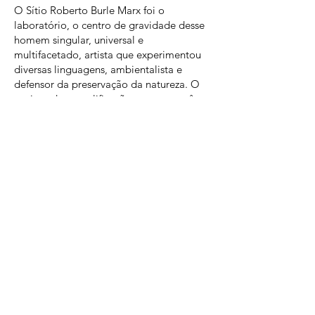
O Sítio Roberto Burle Marx foi o
laboratório, o centro de gravidade desse
homem singular, universal e
multifacetado, artista que experimentou
diversas linguagens, ambientalista e
defensor da preservação da natureza. O
projeto de requalificação atuou em três
frentes: arquitetônica, museológica e
institucional, com destaque para a difusão
do legado do paisagista e a experiência
de visitação.
O trabalho de requalificação realizado
pelo Intermuseus realça a grandeza do
patrimônio preservado pelo Sítio e a sua
importância como lugar de memória,
repositório ímpar das múltiplas
dimensões da vida e obra do paisagista.
Os trabalhos para requalificação são fruto
de um projeto idealizado e realizado pelo